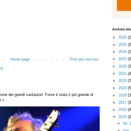
Archivio bl
►
2026
(
►
2025
(
►
2024
(
►
2023
(
Home page
Post più vecchio
►
2022
(
m)
►
2021
(
►
2020
(
►
2019
(
ione dei grandi cantautori. Forse è stato il più grande di
►
2018
(
 c...
►
2017
(
►
2016
(
▼
2015
(
►
dic 
►
nov