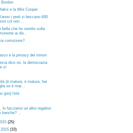
r Bordon
fakis e la Mini Cooper
'anno i preti si beccano 600
ioni col non ...
ù bella che ho sentito sulla
munione ai div...
ia corruzione?
sco e la privacy dei minori
ecia dice no, la democrazia
ce sì
ità (è matura, è matura, hai
glia se è mat...
o (più) l'età
, lo facciamo un altro regalino
le banche? ...
2015
(25)
 2015
(33)