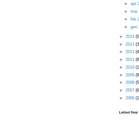
►
apr 
►
mar
►
feb 
►
gen
►
2014
(
►
2013
(
►
2012
(
►
2011
(
►
2010
(
►
2009
(
►
2008
(
►
2007
(
►
2006
(
Lettori fissi