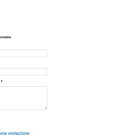
ontatto
o
*
una violazione