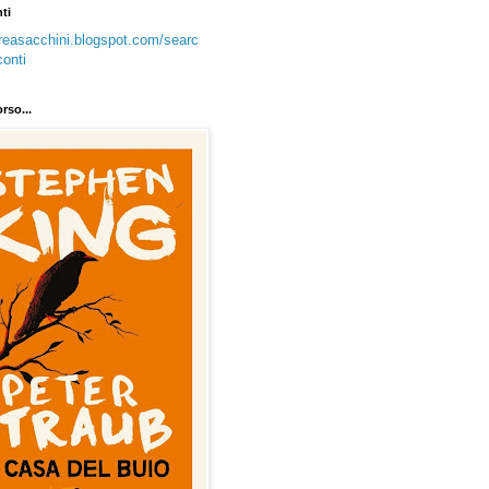
nti
dreasacchini.blogspot.com/searc
conti
rso...