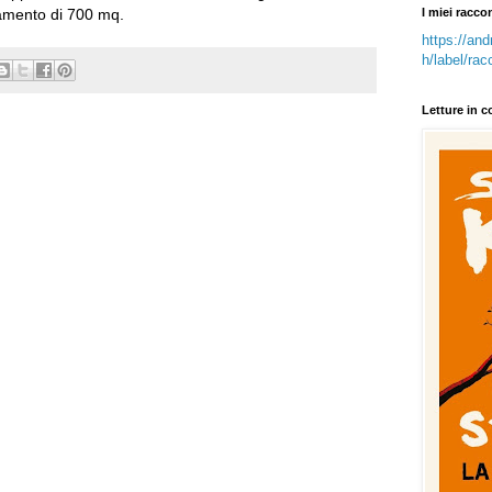
I miei racco
tamento di 700 mq.
https://an
h/label/rac
Letture in co