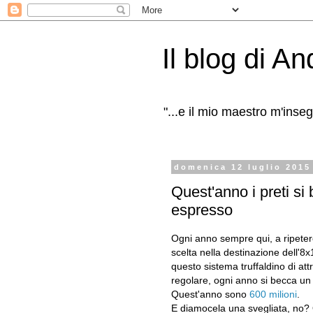
Il blog di A
"...e il mio maestro m'inseg
domenica 12 luglio 2015
Quest'anno i preti si
espresso
Ogni anno sempre qui, a ripeter
scelta nella destinazione dell'8
questo sistema truffaldino di at
regolare, ogni anno si becca un 
Quest'anno sono
600 milioni
.
E diamocela una svegliata, no? 