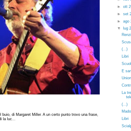
►
ott 
►
set 
►
ago
▼
lug 
Renzi
Scusa
(...)
Libri
Scuol
E san
Union
Contra
La tr
tel
(...)
Mado
 buio, di Margaret Miller. A un certo punto trovo una frase,
Libri
 la luc...
Scial