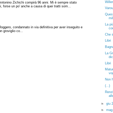
Wille
Antonino Zichichi compirà 96 anni. Mi è sempre stato
i, forse un po' anche a causa di quei tratti som...
Varou
Quest
mil
La pi
Roggero, condannato in via definitiva per aver inseguito e
co
n groviglio co...
Che s
Libri
Bagna
La Gr
di
Libri
Matur
vo
Non h
(...)
Renzi
al
►
giu 
►
mag