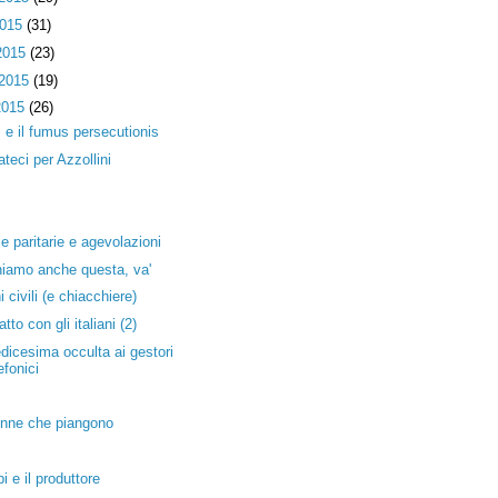
2015
(31)
2015
(23)
 2015
(19)
2015
(26)
 e il fumus persecutionis
teci per Azzollini
e paritarie e agevolazioni
iamo anche questa, va'
i civili (e chiacchiere)
tto con gli italiani (2)
edicesima occulta ai gestori
efonici
nne che piangono
pi e il produttore