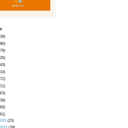
og
239)
390)
279)
326)
343)
410)
372)
511)
363)
339)
460)
361)
2015
(23)
 2015
(29)